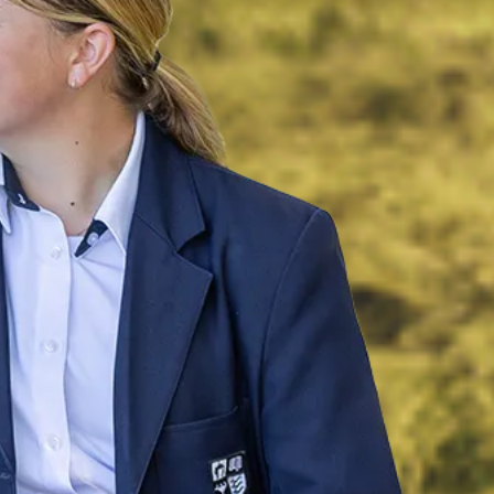
GE
ihi